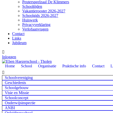
Peuterspeelzaal De Klimmers
Schooltijden
Vakantierooster 2026-2027
Schoolgids 2026-2027
Huiswerk
Privacyverklaring
Verlofaanvragen
Contact
Links
Jubileum

Inloggen
Home
School
Organisatie
Praktische info
Contact
L

Schoolvereniging
Geschiedenis
Schoolgebouw
Visie en Missie
Schoolconcept
Onderwijsinspectie
ANBI
Opleidingsschool