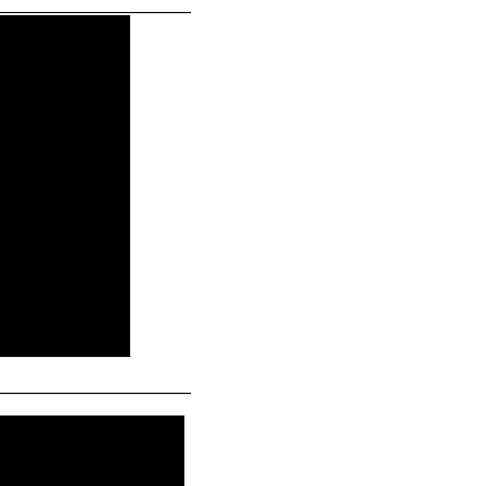
______________________
______________________