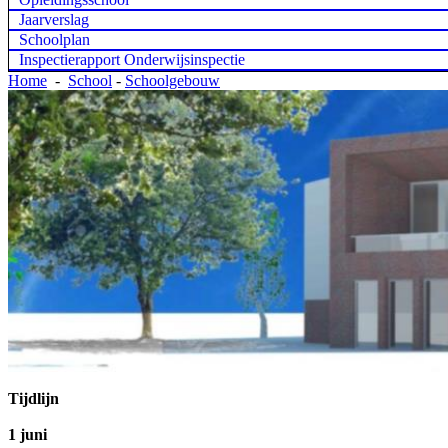
Jaarverslag
Schoolplan
Inspectierapport Onderwijsinspectie
Home
-
School
-
Schoolgebouw
Tijdlijn
1 juni