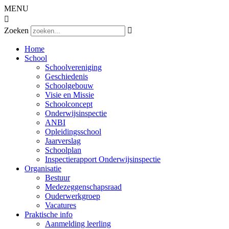
MENU

Zoeken

Home
School
Schoolvereniging
Geschiedenis
Schoolgebouw
Visie en Missie
Schoolconcept
Onderwijsinspectie
ANBI
Opleidingsschool
Jaarverslag
Schoolplan
Inspectierapport Onderwijsinspectie
Organisatie
Bestuur
Medezeggenschapsraad
Ouderwerkgroep
Vacatures
Praktische info
Aanmelding leerling