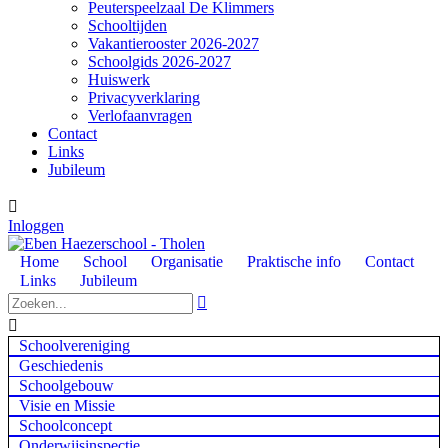
Peuterspeelzaal De Klimmers
Schooltijden
Vakantierooster 2026-2027
Schoolgids 2026-2027
Huiswerk
Privacyverklaring
Verlofaanvragen
Contact
Links
Jubileum

Inloggen
Home
School
Organisatie
Praktische info
Contact
Links
Jubileum


Schoolvereniging
Geschiedenis
Schoolgebouw
Visie en Missie
Schoolconcept
Onderwijsinspectie