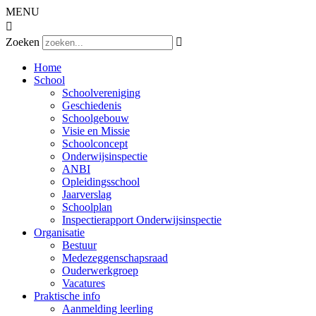
MENU

Zoeken

Home
School
Schoolvereniging
Geschiedenis
Schoolgebouw
Visie en Missie
Schoolconcept
Onderwijsinspectie
ANBI
Opleidingsschool
Jaarverslag
Schoolplan
Inspectierapport Onderwijsinspectie
Organisatie
Bestuur
Medezeggenschapsraad
Ouderwerkgroep
Vacatures
Praktische info
Aanmelding leerling