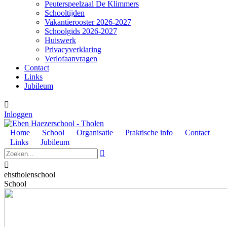
Peuterspeelzaal De Klimmers
Schooltijden
Vakantierooster 2026-2027
Schoolgids 2026-2027
Huiswerk
Privacyverklaring
Verlofaanvragen
Contact
Links
Jubileum

Inloggen
Home
School
Organisatie
Praktische info
Contact
Links
Jubileum


ehstholenschool
School