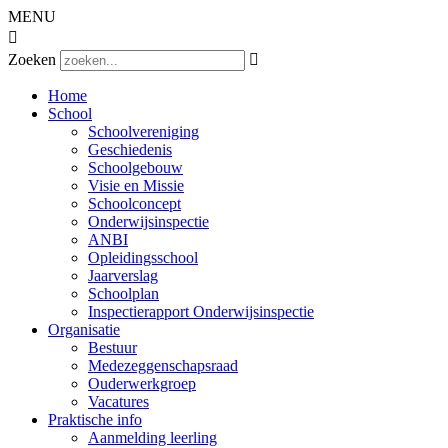
MENU

Zoeken

Home
School
Schoolvereniging
Geschiedenis
Schoolgebouw
Visie en Missie
Schoolconcept
Onderwijsinspectie
ANBI
Opleidingsschool
Jaarverslag
Schoolplan
Inspectierapport Onderwijsinspectie
Organisatie
Bestuur
Medezeggenschapsraad
Ouderwerkgroep
Vacatures
Praktische info
Aanmelding leerling